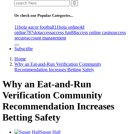
Search
for:
Or check our Popular Categories...
11bola gacor football
11bola online
4d
online
787slot
access
access fun88
access online casino
access
secure
account management
Subscribe
Home
Why an Eat-and-Run Verification Community
Recommendation Increases Betting Safety
Why an Eat-and-Run
Verification Community
Recommendation Increases
Betting Safety
Susan Hall