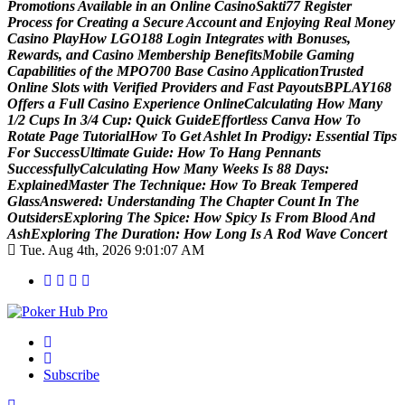
P
r
o
m
o
t
i
o
n
s
A
v
a
i
l
a
b
l
e
i
n
a
n
O
n
l
i
n
e
C
a
s
i
n
o
S
a
k
t
i
7
7
R
e
g
i
s
t
e
r
P
r
o
c
e
s
s
f
o
r
C
r
e
a
t
i
n
g
a
S
e
c
u
r
e
A
c
c
o
u
n
t
a
n
d
E
n
j
o
y
i
n
g
R
e
a
l
M
o
n
e
y
C
a
s
i
n
o
P
l
a
y
H
o
w
L
G
O
1
8
8
L
o
g
i
n
I
n
t
e
g
r
a
t
e
s
w
i
t
h
B
o
n
u
s
e
s
,
R
e
w
a
r
d
s
,
a
n
d
C
a
s
i
n
o
M
e
m
b
e
r
s
h
i
p
B
e
n
e
f
i
t
s
M
o
b
i
l
e
G
a
m
i
n
g
C
a
p
a
b
i
l
i
t
i
e
s
o
f
t
h
e
M
P
O
7
0
0
B
a
s
e
C
a
s
i
n
o
A
p
p
l
i
c
a
t
i
o
n
T
r
u
s
t
e
d
O
n
l
i
n
e
S
l
o
t
s
w
i
t
h
V
e
r
i
f
i
e
d
P
r
o
v
i
d
e
r
s
a
n
d
F
a
s
t
P
a
y
o
u
t
s
B
P
L
A
Y
1
6
8
O
f
f
e
r
s
a
F
u
l
l
C
a
s
i
n
o
E
x
p
e
r
i
e
n
c
e
O
n
l
i
n
e
C
a
l
c
u
l
a
t
i
n
g
H
o
w
M
a
n
y
1
/
2
C
u
p
s
I
n
3
/
4
C
u
p
:
Q
u
i
c
k
G
u
i
d
e
E
f
f
o
r
t
l
e
s
s
C
a
n
v
a
H
o
w
T
o
R
o
t
a
t
e
P
a
g
e
T
u
t
o
r
i
a
l
H
o
w
T
o
G
e
t
A
s
h
l
e
t
I
n
P
r
o
d
i
g
y
:
E
s
s
e
n
t
i
a
l
T
i
p
s
F
o
r
S
u
c
c
e
s
s
U
l
t
i
m
a
t
e
G
u
i
d
e
:
H
o
w
T
o
H
a
n
g
P
e
n
n
a
n
t
s
S
u
c
c
e
s
s
f
u
l
l
y
C
a
l
c
u
l
a
t
i
n
g
H
o
w
M
a
n
y
W
e
e
k
s
I
s
8
8
D
a
y
s
:
E
x
p
l
a
i
n
e
d
M
a
s
t
e
r
T
h
e
T
e
c
h
n
i
q
u
e
:
H
o
w
T
o
B
r
e
a
k
T
e
m
p
e
r
e
d
G
l
a
s
s
A
n
s
w
e
r
e
d
:
U
n
d
e
r
s
t
a
n
d
i
n
g
T
h
e
C
h
a
p
t
e
r
C
o
u
n
t
I
n
T
h
e
O
u
t
s
i
d
e
r
s
E
x
p
l
o
r
i
n
g
T
h
e
S
p
i
c
e
:
H
o
w
S
p
i
c
y
I
s
F
r
o
m
B
l
o
o
d
A
n
d
A
s
h
E
x
p
l
o
r
i
n
g
T
h
e
D
u
r
a
t
i
o
n
:
H
o
w
L
o
n
g
I
s
A
R
o
d
W
a
v
e
C
o
n
c
e
r
t
Tue. Aug 4th, 2026
9:01:08 AM
Your One-Stop Destination for Poker Excellence
Subscribe