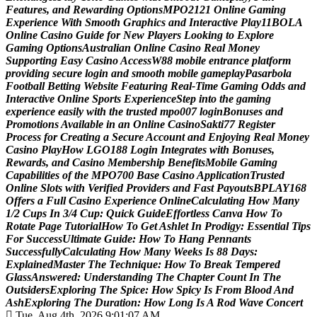
F
e
a
t
u
r
e
s
,
a
n
d
R
e
w
a
r
d
i
n
g
O
p
t
i
o
n
s
M
P
O
2
1
2
1
O
n
l
i
n
e
G
a
m
i
n
g
E
x
p
e
r
i
e
n
c
e
W
i
t
h
S
m
o
o
t
h
G
r
a
p
h
i
c
s
a
n
d
I
n
t
e
r
a
c
t
i
v
e
P
l
a
y
1
1
B
O
L
A
O
n
l
i
n
e
C
a
s
i
n
o
G
u
i
d
e
f
o
r
N
e
w
P
l
a
y
e
r
s
L
o
o
k
i
n
g
t
o
E
x
p
l
o
r
e
G
a
m
i
n
g
O
p
t
i
o
n
s
A
u
s
t
r
a
l
i
a
n
O
n
l
i
n
e
C
a
s
i
n
o
R
e
a
l
M
o
n
e
y
S
u
p
p
o
r
t
i
n
g
E
a
s
y
C
a
s
i
n
o
A
c
c
e
s
s
W
8
8
m
o
b
i
l
e
e
n
t
r
a
n
c
e
p
l
a
t
f
o
r
m
p
r
o
v
i
d
i
n
g
s
e
c
u
r
e
l
o
g
i
n
a
n
d
s
m
o
o
t
h
m
o
b
i
l
e
g
a
m
e
p
l
a
y
P
a
s
a
r
b
o
l
a
F
o
o
t
b
a
l
l
B
e
t
t
i
n
g
W
e
b
s
i
t
e
F
e
a
t
u
r
i
n
g
R
e
a
l
-
T
i
m
e
G
a
m
i
n
g
O
d
d
s
a
n
d
I
n
t
e
r
a
c
t
i
v
e
O
n
l
i
n
e
S
p
o
r
t
s
E
x
p
e
r
i
e
n
c
e
S
t
e
p
i
n
t
o
t
h
e
g
a
m
i
n
g
e
x
p
e
r
i
e
n
c
e
e
a
s
i
l
y
w
i
t
h
t
h
e
t
r
u
s
t
e
d
m
p
o
0
0
7
l
o
g
i
n
B
o
n
u
s
e
s
a
n
d
P
r
o
m
o
t
i
o
n
s
A
v
a
i
l
a
b
l
e
i
n
a
n
O
n
l
i
n
e
C
a
s
i
n
o
S
a
k
t
i
7
7
R
e
g
i
s
t
e
r
P
r
o
c
e
s
s
f
o
r
C
r
e
a
t
i
n
g
a
S
e
c
u
r
e
A
c
c
o
u
n
t
a
n
d
E
n
j
o
y
i
n
g
R
e
a
l
M
o
n
e
y
C
a
s
i
n
o
P
l
a
y
H
o
w
L
G
O
1
8
8
L
o
g
i
n
I
n
t
e
g
r
a
t
e
s
w
i
t
h
B
o
n
u
s
e
s
,
R
e
w
a
r
d
s
,
a
n
d
C
a
s
i
n
o
M
e
m
b
e
r
s
h
i
p
B
e
n
e
f
i
t
s
M
o
b
i
l
e
G
a
m
i
n
g
C
a
p
a
b
i
l
i
t
i
e
s
o
f
t
h
e
M
P
O
7
0
0
B
a
s
e
C
a
s
i
n
o
A
p
p
l
i
c
a
t
i
o
n
T
r
u
s
t
e
d
O
n
l
i
n
e
S
l
o
t
s
w
i
t
h
V
e
r
i
f
i
e
d
P
r
o
v
i
d
e
r
s
a
n
d
F
a
s
t
P
a
y
o
u
t
s
B
P
L
A
Y
1
6
8
O
f
f
e
r
s
a
F
u
l
l
C
a
s
i
n
o
E
x
p
e
r
i
e
n
c
e
O
n
l
i
n
e
C
a
l
c
u
l
a
t
i
n
g
H
o
w
M
a
n
y
1
/
2
C
u
p
s
I
n
3
/
4
C
u
p
:
Q
u
i
c
k
G
u
i
d
e
E
f
f
o
r
t
l
e
s
s
C
a
n
v
a
H
o
w
T
o
R
o
t
a
t
e
P
a
g
e
T
u
t
o
r
i
a
l
H
o
w
T
o
G
e
t
A
s
h
l
e
t
I
n
P
r
o
d
i
g
y
:
E
s
s
e
n
t
i
a
l
T
i
p
s
F
o
r
S
u
c
c
e
s
s
U
l
t
i
m
a
t
e
G
u
i
d
e
:
H
o
w
T
o
H
a
n
g
P
e
n
n
a
n
t
s
S
u
c
c
e
s
s
f
u
l
l
y
C
a
l
c
u
l
a
t
i
n
g
H
o
w
M
a
n
y
W
e
e
k
s
I
s
8
8
D
a
y
s
:
E
x
p
l
a
i
n
e
d
M
a
s
t
e
r
T
h
e
T
e
c
h
n
i
q
u
e
:
H
o
w
T
o
B
r
e
a
k
T
e
m
p
e
r
e
d
G
l
a
s
s
A
n
s
w
e
r
e
d
:
U
n
d
e
r
s
t
a
n
d
i
n
g
T
h
e
C
h
a
p
t
e
r
C
o
u
n
t
I
n
T
h
e
O
u
t
s
i
d
e
r
s
E
x
p
l
o
r
i
n
g
T
h
e
S
p
i
c
e
:
H
o
w
S
p
i
c
y
I
s
F
r
o
m
B
l
o
o
d
A
n
d
A
s
h
E
x
p
l
o
r
i
n
g
T
h
e
D
u
r
a
t
i
o
n
:
H
o
w
L
o
n
g
I
s
A
R
o
d
W
a
v
e
C
o
n
c
e
r
t
Tue. Aug 4th, 2026
9:01:08 AM