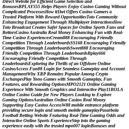
D
i
r
e
c
t
W
e
b
s
i
t
e
f
o
r
E
f
f
i
c
i
e
n
t
G
a
m
e
S
e
l
e
c
t
i
o
n
a
n
d
B
o
n
u
s
e
s
B
P
L
A
Y
5
5
5
H
e
l
p
s
P
l
a
y
e
r
s
E
n
j
o
y
C
a
s
i
n
o
G
a
m
i
n
g
W
i
t
h
o
u
t
C
o
m
p
l
i
c
a
t
e
d
P
r
o
c
e
s
s
e
s
H
o
w
t
t
1
b
e
t
O
f
f
e
r
s
C
a
s
i
n
o
G
a
m
e
r
s
a
T
r
u
s
t
e
d
P
l
a
t
f
o
r
m
W
i
t
h
R
e
w
a
r
d
O
p
p
o
r
t
u
n
i
t
i
e
s
T
o
t
o
C
o
m
m
u
n
i
t
y
E
n
h
a
n
c
i
n
g
E
n
g
a
g
e
m
e
n
t
T
h
r
o
u
g
h
M
u
l
t
i
p
l
a
y
e
r
I
n
t
e
r
a
c
t
i
o
n
s
H
o
w
T
o
t
o
B
r
o
a
d
c
a
s
t
C
r
e
a
t
e
s
S
a
f
e
r
S
p
a
c
e
s
f
o
r
O
n
l
i
n
e
S
p
o
r
t
s
F
a
n
s
a
n
d
B
e
t
t
o
r
s
C
a
s
i
n
o
A
u
s
t
r
a
l
i
a
R
e
a
l
M
o
n
e
y
E
n
h
a
n
c
i
n
g
F
u
n
w
i
t
h
R
e
a
l
-
T
i
m
e
C
a
s
i
n
o
E
x
p
e
r
i
e
n
c
e
s
C
r
e
a
m
8
8
8
E
n
c
o
u
r
a
g
i
n
g
F
r
i
e
n
d
l
y
C
o
m
p
e
t
i
t
i
o
n
T
h
r
o
u
g
h
L
e
a
d
e
r
b
o
a
r
d
s
S
S
1
6
8
E
n
c
o
u
r
a
g
i
n
g
F
r
i
e
n
d
l
y
C
o
m
p
e
t
i
t
i
o
n
T
h
r
o
u
g
h
L
e
a
d
e
r
b
o
a
r
d
s
S
w
e
e
t
8
8
8
E
n
c
o
u
r
a
g
i
n
g
F
r
i
e
n
d
l
y
C
o
m
p
e
t
i
t
i
o
n
T
h
r
o
u
g
h
L
e
a
d
e
r
b
o
a
r
d
s
B
p
l
a
y
6
6
6
E
n
c
o
u
r
a
g
i
n
g
F
r
i
e
n
d
l
y
C
o
m
p
e
t
i
t
i
o
n
T
h
r
o
u
g
h
L
e
a
d
e
r
b
o
a
r
d
s
E
x
p
l
o
r
i
n
g
t
h
e
T
h
r
i
l
l
s
o
f
a
n
O
f
f
s
h
o
r
e
O
n
l
i
n
e
C
a
s
i
n
o
A
c
c
e
s
s
F
u
n
8
8
L
o
g
i
n
f
o
r
S
e
a
m
l
e
s
s
G
a
m
e
p
l
a
y
a
n
d
A
c
c
o
u
n
t
M
a
n
a
g
e
m
e
n
t
W
h
y
X
R
P
R
e
m
a
i
n
s
P
o
p
u
l
a
r
A
m
o
n
g
C
r
y
p
t
o
E
x
c
h
a
n
g
e
s
P
l
a
y
Y
o
n
o
G
a
m
e
s
w
i
t
h
S
m
o
o
t
h
G
a
m
e
p
l
a
y
,
F
u
n
F
e
a
t
u
r
e
s
,
a
n
d
R
e
w
a
r
d
i
n
g
O
p
t
i
o
n
s
M
P
O
2
1
2
1
O
n
l
i
n
e
G
a
m
i
n
g
E
x
p
e
r
i
e
n
c
e
W
i
t
h
S
m
o
o
t
h
G
r
a
p
h
i
c
s
a
n
d
I
n
t
e
r
a
c
t
i
v
e
P
l
a
y
1
1
B
O
L
A
O
n
l
i
n
e
C
a
s
i
n
o
G
u
i
d
e
f
o
r
N
e
w
P
l
a
y
e
r
s
L
o
o
k
i
n
g
t
o
E
x
p
l
o
r
e
G
a
m
i
n
g
O
p
t
i
o
n
s
A
u
s
t
r
a
l
i
a
n
O
n
l
i
n
e
C
a
s
i
n
o
R
e
a
l
M
o
n
e
y
S
u
p
p
o
r
t
i
n
g
E
a
s
y
C
a
s
i
n
o
A
c
c
e
s
s
W
8
8
m
o
b
i
l
e
e
n
t
r
a
n
c
e
p
l
a
t
f
o
r
m
p
r
o
v
i
d
i
n
g
s
e
c
u
r
e
l
o
g
i
n
a
n
d
s
m
o
o
t
h
m
o
b
i
l
e
g
a
m
e
p
l
a
y
P
a
s
a
r
b
o
l
a
F
o
o
t
b
a
l
l
B
e
t
t
i
n
g
W
e
b
s
i
t
e
F
e
a
t
u
r
i
n
g
R
e
a
l
-
T
i
m
e
G
a
m
i
n
g
O
d
d
s
a
n
d
I
n
t
e
r
a
c
t
i
v
e
O
n
l
i
n
e
S
p
o
r
t
s
E
x
p
e
r
i
e
n
c
e
S
t
e
p
i
n
t
o
t
h
e
g
a
m
i
n
g
e
x
p
e
r
i
e
n
c
e
e
a
s
i
l
y
w
i
t
h
t
h
e
t
r
u
s
t
e
d
m
p
o
0
0
7
l
o
g
i
n
B
o
n
u
s
e
s
a
n
d