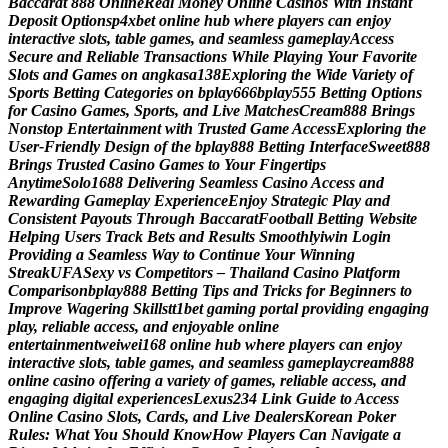
B
a
c
c
a
r
a
t
8
8
8
O
n
l
i
n
e
R
e
a
l
M
o
n
e
y
O
n
l
i
n
e
C
a
s
i
n
o
s
W
i
t
h
I
n
s
t
a
n
t
D
e
p
o
s
i
t
O
p
t
i
o
n
s
p
4
x
b
e
t
o
n
l
i
n
e
h
u
b
w
h
e
r
e
p
l
a
y
e
r
s
c
a
n
e
n
j
o
y
i
n
t
e
r
a
c
t
i
v
e
s
l
o
t
s
,
t
a
b
l
e
g
a
m
e
s
,
a
n
d
s
e
a
m
l
e
s
s
g
a
m
e
p
l
a
y
A
c
c
e
s
s
S
e
c
u
r
e
a
n
d
R
e
l
i
a
b
l
e
T
r
a
n
s
a
c
t
i
o
n
s
W
h
i
l
e
P
l
a
y
i
n
g
Y
o
u
r
F
a
v
o
r
i
t
e
S
l
o
t
s
a
n
d
G
a
m
e
s
o
n
a
n
g
k
a
s
a
1
3
8
E
x
p
l
o
r
i
n
g
t
h
e
W
i
d
e
V
a
r
i
e
t
y
o
f
S
p
o
r
t
s
B
e
t
t
i
n
g
C
a
t
e
g
o
r
i
e
s
o
n
b
p
l
a
y
6
6
6
b
p
l
a
y
5
5
5
B
e
t
t
i
n
g
O
p
t
i
o
n
s
f
o
r
C
a
s
i
n
o
G
a
m
e
s
,
S
p
o
r
t
s
,
a
n
d
L
i
v
e
M
a
t
c
h
e
s
C
r
e
a
m
8
8
8
B
r
i
n
g
s
N
o
n
s
t
o
p
E
n
t
e
r
t
a
i
n
m
e
n
t
w
i
t
h
T
r
u
s
t
e
d
G
a
m
e
A
c
c
e
s
s
E
x
p
l
o
r
i
n
g
t
h
e
U
s
e
r
-
F
r
i
e
n
d
l
y
D
e
s
i
g
n
o
f
t
h
e
b
p
l
a
y
8
8
8
B
e
t
t
i
n
g
I
n
t
e
r
f
a
c
e
S
w
e
e
t
8
8
8
B
r
i
n
g
s
T
r
u
s
t
e
d
C
a
s
i
n
o
G
a
m
e
s
t
o
Y
o
u
r
F
i
n
g
e
r
t
i
p
s
A
n
y
t
i
m
e
S
o
l
o
1
6
8
8
D
e
l
i
v
e
r
i
n
g
S
e
a
m
l
e
s
s
C
a
s
i
n
o
A
c
c
e
s
s
a
n
d
R
e
w
a
r
d
i
n
g
G
a
m
e
p
l
a
y
E
x
p
e
r
i
e
n
c
e
E
n
j
o
y
S
t
r
a
t
e
g
i
c
P
l
a
y
a
n
d
C
o
n
s
i
s
t
e
n
t
P
a
y
o
u
t
s
T
h
r
o
u
g
h
B
a
c
c
a
r
a
t
F
o
o
t
b
a
l
l
B
e
t
t
i
n
g
W
e
b
s
i
t
e
H
e
l
p
i
n
g
U
s
e
r
s
T
r
a
c
k
B
e
t
s
a
n
d
R
e
s
u
l
t
s
S
m
o
o
t
h
l
y
i
w
i
n
L
o
g
i
n
P
r
o
v
i
d
i
n
g
a
S
e
a
m
l
e
s
s
W
a
y
t
o
C
o
n
t
i
n
u
e
Y
o
u
r
W
i
n
n
i
n
g
S
t
r
e
a
k
U
F
A
S
e
x
y
v
s
C
o
m
p
e
t
i
t
o
r
s
–
T
h
a
i
l
a
n
d
C
a
s
i
n
o
P
l
a
t
f
o
r
m
C
o
m
p
a
r
i
s
o
n
b
p
l
a
y
8
8
8
B
e
t
t
i
n
g
T
i
p
s
a
n
d
T
r
i
c
k
s
f
o
r
B
e
g
i
n
n
e
r
s
t
o
I
m
p
r
o
v
e
W
a
g
e
r
i
n
g
S
k
i
l
l
s
t
t
1
b
e
t
g
a
m
i
n
g
p
o
r
t
a
l
p
r
o
v
i
d
i
n
g
e
n
g
a
g
i
n
g
p
l
a
y
,
r
e
l
i
a
b
l
e
a
c
c
e
s
s
,
a
n
d
e
n
j
o
y
a
b
l
e
o
n
l
i
n
e
e
n
t
e
r
t
a
i
n
m
e
n
t
w
e
i
w
e
i
1
6
8
o
n
l
i
n
e
h
u
b
w
h
e
r
e
p
l
a
y
e
r
s
c
a
n
e
n
j
o
y
i
n
t
e
r
a
c
t
i
v
e
s
l
o
t
s
,
t
a
b
l
e
g
a
m
e
s
,
a
n
d
s
e
a
m
l
e
s
s
g
a
m
e
p
l
a
y
c
r
e
a
m
8
8
8
o
n
l
i
n
e
c
a
s
i
n
o
o
f
f
e
r
i
n
g
a
v
a
r
i
e
t
y
o
f
g
a
m
e
s
,
r
e
l
i
a
b
l
e
a
c
c
e
s
s
,
a
n
d
e
n
g
a
g
i
n
g
d
i
g
i
t
a
l
e
x
p
e
r
i
e
n
c
e
s
L
e
x
u
s
2
3
4
L
i
n
k
G
u
i
d
e
t
o
A
c
c
e
s
s
O
n
l
i
n
e
C
a
s
i
n
o
S
l
o
t
s
,
C
a
r
d
s
,
a
n
d
L
i
v
e
D
e
a
l
e
r
s
K
o
r
e
a
n
P
o
k
e
r
R
u
l
e
s
:
W
h
a
t
Y
o
u
S
h
o
u
l
d
K
n
o
w
H
o
w
P
l
a
y
e
r
s
C
a
n
N
a
v
i
g
a
t
e
a