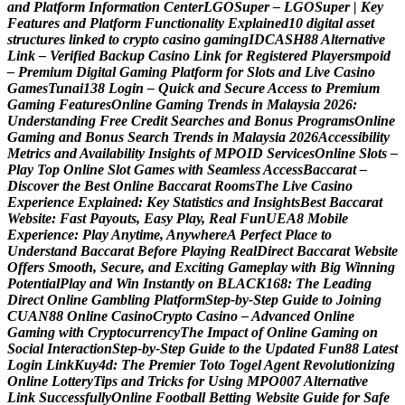
a
n
d
P
l
a
t
f
o
r
m
I
n
f
o
r
m
a
t
i
o
n
C
e
n
t
e
r
L
G
O
S
u
p
e
r
–
L
G
O
S
u
p
e
r
|
K
e
y
F
e
a
t
u
r
e
s
a
n
d
P
l
a
t
f
o
r
m
F
u
n
c
t
i
o
n
a
l
i
t
y
E
x
p
l
a
i
n
e
d
1
0
d
i
g
i
t
a
l
a
s
s
e
t
s
t
r
u
c
t
u
r
e
s
l
i
n
k
e
d
t
o
c
r
y
p
t
o
c
a
s
i
n
o
g
a
m
i
n
g
I
D
C
A
S
H
8
8
A
l
t
e
r
n
a
t
i
v
e
L
i
n
k
–
V
e
r
i
f
i
e
d
B
a
c
k
u
p
C
a
s
i
n
o
L
i
n
k
f
o
r
R
e
g
i
s
t
e
r
e
d
P
l
a
y
e
r
s
m
p
o
i
d
–
P
r
e
m
i
u
m
D
i
g
i
t
a
l
G
a
m
i
n
g
P
l
a
t
f
o
r
m
f
o
r
S
l
o
t
s
a
n
d
L
i
v
e
C
a
s
i
n
o
G
a
m
e
s
T
u
n
a
i
1
3
8
L
o
g
i
n
–
Q
u
i
c
k
a
n
d
S
e
c
u
r
e
A
c
c
e
s
s
t
o
P
r
e
m
i
u
m
G
a
m
i
n
g
F
e
a
t
u
r
e
s
O
n
l
i
n
e
G
a
m
i
n
g
T
r
e
n
d
s
i
n
M
a
l
a
y
s
i
a
2
0
2
6
:
U
n
d
e
r
s
t
a
n
d
i
n
g
F
r
e
e
C
r
e
d
i
t
S
e
a
r
c
h
e
s
a
n
d
B
o
n
u
s
P
r
o
g
r
a
m
s
O
n
l
i
n
e
G
a
m
i
n
g
a
n
d
B
o
n
u
s
S
e
a
r
c
h
T
r
e
n
d
s
i
n
M
a
l
a
y
s
i
a
2
0
2
6
A
c
c
e
s
s
i
b
i
l
i
t
y
M
e
t
r
i
c
s
a
n
d
A
v
a
i
l
a
b
i
l
i
t
y
I
n
s
i
g
h
t
s
o
f
M
P
O
I
D
S
e
r
v
i
c
e
s
O
n
l
i
n
e
S
l
o
t
s
–
P
l
a
y
T
o
p
O
n
l
i
n
e
S
l
o
t
G
a
m
e
s
w
i
t
h
S
e
a
m
l
e
s
s
A
c
c
e
s
s
B
a
c
c
a
r
a
t
–
D
i
s
c
o
v
e
r
t
h
e
B
e
s
t
O
n
l
i
n
e
B
a
c
c
a
r
a
t
R
o
o
m
s
T
h
e
L
i
v
e
C
a
s
i
n
o
E
x
p
e
r
i
e
n
c
e
E
x
p
l
a
i
n
e
d
:
K
e
y
S
t
a
t
i
s
t
i
c
s
a
n
d
I
n
s
i
g
h
t
s
B
e
s
t
B
a
c
c
a
r
a
t
W
e
b
s
i
t
e
:
F
a
s
t
P
a
y
o
u
t
s
,
E
a
s
y
P
l
a
y
,
R
e
a
l
F
u
n
U
E
A
8
M
o
b
i
l
e
E
x
p
e
r
i
e
n
c
e
:
P
l
a
y
A
n
y
t
i
m
e
,
A
n
y
w
h
e
r
e
A
P
e
r
f
e
c
t
P
l
a
c
e
t
o
U
n
d
e
r
s
t
a
n
d
B
a
c
c
a
r
a
t
B
e
f
o
r
e
P
l
a
y
i
n
g
R
e
a
l
D
i
r
e
c
t
B
a
c
c
a
r
a
t
W
e
b
s
i
t
e
O
f
f
e
r
s
S
m
o
o
t
h
,
S
e
c
u
r
e
,
a
n
d
E
x
c
i
t
i
n
g
G
a
m
e
p
l
a
y
w
i
t
h
B
i
g
W
i
n
n
i
n
g
P
o
t
e
n
t
i
a
l
P
l
a
y
a
n
d
W
i
n
I
n
s
t
a
n
t
l
y
o
n
B
L
A
C
K
1
6
8
:
T
h
e
L
e
a
d
i
n
g
D
i
r
e
c
t
O
n
l
i
n
e
G
a
m
b
l
i
n
g
P
l
a
t
f
o
r
m
S
t
e
p
-
b
y
-
S
t
e
p
G
u
i
d
e
t
o
J
o
i
n
i
n
g
C
U
A
N
8
8
O
n
l
i
n
e
C
a
s
i
n
o
C
r
y
p
t
o
C
a
s
i
n
o
–
A
d
v
a
n
c
e
d
O
n
l
i
n
e
G
a
m
i
n
g
w
i
t
h
C
r
y
p
t
o
c
u
r
r
e
n
c
y
T
h
e
I
m
p
a
c
t
o
f
O
n
l
i
n
e
G
a
m
i
n
g
o
n
S
o
c
i
a
l
I
n
t
e
r
a
c
t
i
o
n
S
t
e
p
-
b
y
-
S
t
e
p
G
u
i
d
e
t
o
t
h
e
U
p
d
a
t
e
d
F
u
n
8
8
L
a
t
e
s
t
L
o
g
i
n
L
i
n
k
K
u
y
4
d
:
T
h
e
P
r
e
m
i
e
r
T
o
t
o
T
o
g
e
l
A
g
e
n
t
R
e
v
o
l
u
t
i
o
n
i
z
i
n
g
O
n
l
i
n
e
L
o
t
t
e
r
y
T
i
p
s
a
n
d
T
r
i
c
k
s
f
o
r
U
s
i
n
g
M
P
O
0
0
7
A
l
t
e
r
n
a
t
i
v
e
L
i
n
k
S
u
c
c
e
s
s
f
u
l
l
y
O
n
l
i
n
e
F
o
o
t
b
a
l
l
B
e
t
t
i
n
g
W
e
b
s
i
t
e
G
u
i
d
e
f
o
r
S
a
f
e