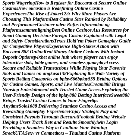
S
p
o
r
t
s
W
a
g
e
r
i
n
g
H
o
w
t
o
R
e
g
i
s
t
e
r
f
o
r
B
a
c
c
a
r
a
t
a
t
S
e
c
u
r
e
O
n
l
i
n
e
C
a
s
i
n
o
s
H
o
w
o
k
c
a
s
i
n
o
i
s
R
e
d
e
f
i
n
i
n
g
O
n
l
i
n
e
C
a
s
i
n
o
E
x
p
e
r
i
e
n
c
e
s
T
h
e
R
i
s
e
o
f
J
o
k
e
r
1
2
3
:
W
h
y
M
o
r
e
P
l
a
y
e
r
s
A
r
e
C
h
o
o
s
i
n
g
T
h
i
s
P
l
a
t
f
o
r
m
B
e
s
t
C
a
s
i
n
o
S
i
t
e
s
R
a
n
k
e
d
b
y
R
e
l
i
a
b
i
l
i
t
y
a
n
d
P
e
r
f
o
r
m
a
n
c
e
C
a
s
i
n
o
e
r
u
d
e
n
R
o
f
u
s
I
n
f
o
r
m
a
t
i
o
n
o
g
P
l
a
t
f
o
r
m
s
s
a
m
m
e
n
l
i
g
n
i
n
g
B
e
s
t
O
n
l
i
n
e
C
a
s
i
n
o
s
A
u
s
R
e
s
o
u
r
c
e
s
f
o
r
S
m
a
r
t
G
a
m
i
n
g
D
e
c
i
s
i
o
n
s
F
o
r
e
i
g
n
C
a
s
i
n
o
E
x
p
l
a
i
n
e
d
w
i
t
h
L
e
g
a
l
a
n
d
S
a
f
e
t
y
C
o
n
s
i
d
e
r
a
t
i
o
n
s
T
e
x
a
s
H
o
l
d
’
e
m
P
o
k
e
r
G
a
m
e
p
l
a
y
G
u
i
d
e
f
o
r
C
o
m
p
e
t
i
t
i
v
e
P
l
a
y
e
r
s
E
x
p
e
r
i
e
n
c
e
H
i
g
h
-
S
t
a
k
e
s
A
c
t
i
o
n
w
i
t
h
B
a
c
c
a
r
a
t
8
8
8
O
n
l
i
n
e
R
e
a
l
M
o
n
e
y
O
n
l
i
n
e
C
a
s
i
n
o
s
W
i
t
h
I
n
s
t
a
n
t
D
e
p
o
s
i
t
O
p
t
i
o
n
s
p
4
x
b
e
t
o
n
l
i
n
e
h
u
b
w
h
e
r
e
p
l
a
y
e
r
s
c
a
n
e
n
j
o
y
i
n
t
e
r
a
c
t
i
v
e
s
l
o
t
s
,
t
a
b
l
e
g
a
m
e
s
,
a
n
d
s
e
a
m
l
e
s
s
g
a
m
e
p
l
a
y
A
c
c
e
s
s
S
e
c
u
r
e
a
n
d
R
e
l
i
a
b
l
e
T
r
a
n
s
a
c
t
i
o
n
s
W
h
i
l
e
P
l
a
y
i
n
g
Y
o
u
r
F
a
v
o
r
i
t
e
S
l
o
t
s
a
n
d
G
a
m
e
s
o
n
a
n
g
k
a
s
a
1
3
8
E
x
p
l
o
r
i
n
g
t
h
e
W
i
d
e
V
a
r
i
e
t
y
o
f
S
p
o
r
t
s
B
e
t
t
i
n
g
C
a
t
e
g
o
r
i
e
s
o
n
b
p
l
a
y
6
6
6
b
p
l
a
y
5
5
5
B
e
t
t
i
n
g
O
p
t
i
o
n
s
f
o
r
C
a
s
i
n
o
G
a
m
e
s
,
S
p
o
r
t
s
,
a
n
d
L
i
v
e
M
a
t
c
h
e
s
C
r
e
a
m
8
8
8
B
r
i
n
g
s
N
o
n
s
t
o
p
E
n
t
e
r
t
a
i
n
m
e
n
t
w
i
t
h
T
r
u
s
t
e
d
G
a
m
e
A
c
c
e
s
s
E
x
p
l
o
r
i
n
g
t
h
e
U
s
e
r
-
F
r
i
e
n
d
l
y
D
e
s
i
g
n
o
f
t
h
e
b
p
l
a
y
8
8
8
B
e
t
t
i
n
g
I
n
t
e
r
f
a
c
e
S
w
e
e
t
8
8
8
B
r
i
n
g
s
T
r
u
s
t
e
d
C
a
s
i
n
o
G
a
m
e
s
t
o
Y
o
u
r
F
i
n
g
e
r
t
i
p
s
A
n
y
t
i
m
e
S
o
l
o
1
6
8
8
D
e
l
i
v
e
r
i
n
g
S
e
a
m
l
e
s
s
C
a
s
i
n
o
A
c
c
e
s
s
a
n
d
R
e
w
a
r
d
i
n
g
G
a
m
e
p
l
a
y
E
x
p
e
r
i
e
n
c
e
E
n
j
o
y
S
t
r
a
t
e
g
i
c
P
l
a
y
a
n
d
C
o
n
s
i
s
t
e
n
t
P
a
y
o
u
t
s
T
h
r
o
u
g
h
B
a
c
c
a
r
a
t
F
o
o
t
b
a
l
l
B
e
t
t
i
n
g
W
e
b
s
i
t
e
H
e
l
p
i
n
g
U
s
e
r
s
T
r
a
c
k
B
e
t
s
a
n
d
R
e
s
u
l
t
s
S
m
o
o
t
h
l
y
i
w
i
n
L
o
g
i
n
P
r
o
v
i
d
i
n
g
a
S
e
a
m
l
e
s
s
W
a
y
t
o
C
o
n
t
i
n
u
e
Y
o
u
r
W
i
n
n
i
n
g
S
t
r
e
a
k
U
F
A
S
e
x
y
v
s
C
o
m
p
e
t
i
t
o
r
s
–
T
h
a
i
l
a
n
d
C
a
s
i
n
o
P
l
a
t
f
o
r
m