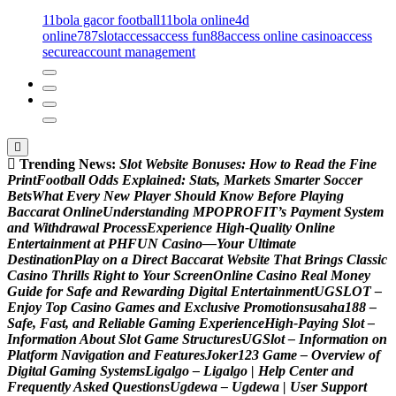
11bola gacor football
11bola online
4d
online
787slot
access
access fun88
access online casino
access
secure
account management
Trending News:
S
l
o
t
W
e
b
s
i
t
e
B
o
n
u
s
e
s
:
H
o
w
t
o
R
e
a
d
t
h
e
F
i
n
e
P
r
i
n
t
F
o
o
t
b
a
l
l
O
d
d
s
E
x
p
l
a
i
n
e
d
:
S
t
a
t
s
,
M
a
r
k
e
t
s
S
m
a
r
t
e
r
S
o
c
c
e
r
B
e
t
s
W
h
a
t
E
v
e
r
y
N
e
w
P
l
a
y
e
r
S
h
o
u
l
d
K
n
o
w
B
e
f
o
r
e
P
l
a
y
i
n
g
B
a
c
c
a
r
a
t
O
n
l
i
n
e
U
n
d
e
r
s
t
a
n
d
i
n
g
M
P
O
P
R
O
F
I
T
’
s
P
a
y
m
e
n
t
S
y
s
t
e
m
a
n
d
W
i
t
h
d
r
a
w
a
l
P
r
o
c
e
s
s
E
x
p
e
r
i
e
n
c
e
H
i
g
h
-
Q
u
a
l
i
t
y
O
n
l
i
n
e
E
n
t
e
r
t
a
i
n
m
e
n
t
a
t
P
H
F
U
N
C
a
s
i
n
o
—
Y
o
u
r
U
l
t
i
m
a
t
e
D
e
s
t
i
n
a
t
i
o
n
P
l
a
y
o
n
a
D
i
r
e
c
t
B
a
c
c
a
r
a
t
W
e
b
s
i
t
e
T
h
a
t
B
r
i
n
g
s
C
l
a
s
s
i
c
C
a
s
i
n
o
T
h
r
i
l
l
s
R
i
g
h
t
t
o
Y
o
u
r
S
c
r
e
e
n
O
n
l
i
n
e
C
a
s
i
n
o
R
e
a
l
M
o
n
e
y
G
u
i
d
e
f
o
r
S
a
f
e
a
n
d
R
e
w
a
r
d
i
n
g
D
i
g
i
t
a
l
E
n
t
e
r
t
a
i
n
m
e
n
t
U
G
S
L
O
T
–
E
n
j
o
y
T
o
p
C
a
s
i
n
o
G
a
m
e
s
a
n
d
E
x
c
l
u
s
i
v
e
P
r
o
m
o
t
i
o
n
s
u
s
a
h
a
1
8
8
–
S
a
f
e
,
F
a
s
t
,
a
n
d
R
e
l
i
a
b
l
e
G
a
m
i
n
g
E
x
p
e
r
i
e
n
c
e
H
i
g
h
-
P
a
y
i
n
g
S
l
o
t
–
I
n
f
o
r
m
a
t
i
o
n
A
b
o
u
t
S
l
o
t
G
a
m
e
S
t
r
u
c
t
u
r
e
s
U
G
S
l
o
t
–
I
n
f
o
r
m
a
t
i
o
n
o
n
P
l
a
t
f
o
r
m
N
a
v
i
g
a
t
i
o
n
a
n
d
F
e
a
t
u
r
e
s
J
o
k
e
r
1
2
3
G
a
m
e
–
O
v
e
r
v
i
e
w
o
f
D
i
g
i
t
a
l
G
a
m
i
n
g
S
y
s
t
e
m
s
L
i
g
a
l
g
o
–
L
i
g
a
l
g
o
|
H
e
l
p
C
e
n
t
e
r
a
n
d
F
r
e
q
u
e
n
t
l
y
A
s
k
e
d
Q
u
e
s
t
i
o
n
s
U
g
d
e
w
a
–
U
g
d
e
w
a
|
U
s
e
r
S
u
p
p
o
r
t