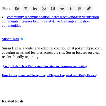
Share:
community recommendation increases
eat-and-run verification
community
increases betting safety
Live Gaming
verification
communities
Susan Hall
Susan Hall is a writer and editorial contributor at pokerhubpro.com,
covering news and features across the site. Susan focuses on clear,
reader-friendly reporting.
Post
Why Under Over Police Are Essential for Transparent Betting
navigation
How Lottery Sambad Today Keeps Players Engaged with Daily Draws
Related Posts