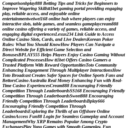
C
o
m
p
a
r
i
s
o
n
b
p
l
a
y
8
8
8
B
e
t
t
i
n
g
T
i
p
s
a
n
d
T
r
i
c
k
s
f
o
r
B
e
g
i
n
n
e
r
s
t
o
I
m
p
r
o
v
e
W
a
g
e
r
i
n
g
S
k
i
l
l
s
t
t
1
b
e
t
g
a
m
i
n
g
p
o
r
t
a
l
p
r
o
v
i
d
i
n
g
e
n
g
a
g
i
n
g
p
l
a
y
,
r
e
l
i
a
b
l
e
a
c
c
e
s
s
,
a
n
d
e
n
j
o
y
a
b
l
e
o
n
l
i
n
e
e
n
t
e
r
t
a
i
n
m
e
n
t
w
e
i
w
e
i
1
6
8
o
n
l
i
n
e
h
u
b
w
h
e
r
e
p
l
a
y
e
r
s
c
a
n
e
n
j
o
y
i
n
t
e
r
a
c
t
i
v
e
s
l
o
t
s
,
t
a
b
l
e
g
a
m
e
s
,
a
n
d
s
e
a
m
l
e
s
s
g
a
m
e
p
l
a
y
c
r
e
a
m
8
8
8
o
n
l
i
n
e
c
a
s
i
n
o
o
f
f
e
r
i
n
g
a
v
a
r
i
e
t
y
o
f
g
a
m
e
s
,
r
e
l
i
a
b
l
e
a
c
c
e
s
s
,
a
n
d
e
n
g
a
g
i
n
g
d
i
g
i
t
a
l
e
x
p
e
r
i
e
n
c
e
s
L
e
x
u
s
2
3
4
L
i
n
k
G
u
i
d
e
t
o
A
c
c
e
s
s
O
n
l
i
n
e
C
a
s
i
n
o
S
l
o
t
s
,
C
a
r
d
s
,
a
n
d
L
i
v
e
D
e
a
l
e
r
s
K
o
r
e
a
n
P
o
k
e
r
R
u
l
e
s
:
W
h
a
t
Y
o
u
S
h
o
u
l
d
K
n
o
w
H
o
w
P
l
a
y
e
r
s
C
a
n
N
a
v
i
g
a
t
e
a
D
i
r
e
c
t
W
e
b
s
i
t
e
f
o
r
E
f
f
i
c
i
e
n
t
G
a
m
e
S
e
l
e
c
t
i
o
n
a
n
d
B
o
n
u
s
e
s
B
P
L
A
Y
5
5
5
H
e
l
p
s
P
l
a
y
e
r
s
E
n
j
o
y
C
a
s
i
n
o
G
a
m
i
n
g
W
i
t
h
o
u
t
C
o
m
p
l
i
c
a
t
e
d
P
r
o
c
e
s
s
e
s
H
o
w
t
t
1
b
e
t
O
f
f
e
r
s
C
a
s
i
n
o
G
a
m
e
r
s
a
T
r
u
s
t
e
d
P
l
a
t
f
o
r
m
W
i
t
h
R
e
w
a
r
d
O
p
p
o
r
t
u
n
i
t
i
e
s
T
o
t
o
C
o
m
m
u
n
i
t
y
E
n
h
a
n
c
i
n
g
E
n
g
a
g
e
m
e
n
t
T
h
r
o
u
g
h
M
u
l
t
i
p
l
a
y
e
r
I
n
t
e
r
a
c
t
i
o
n
s
H
o
w
T
o
t
o
B
r
o
a
d
c
a
s
t
C
r
e
a
t
e
s
S
a
f
e
r
S
p
a
c
e
s
f
o
r
O
n
l
i
n
e
S
p
o
r
t
s
F
a
n
s
a
n
d
B
e
t
t
o
r
s
C
a
s
i
n
o
A
u
s
t
r
a
l
i
a
R
e
a
l
M
o
n
e
y
E
n
h
a
n
c
i
n
g
F
u
n
w
i
t
h
R
e
a
l
-
T
i
m
e
C
a
s
i
n
o
E
x
p
e
r
i
e
n
c
e
s
C
r
e
a
m
8
8
8
E
n
c
o
u
r
a
g
i
n
g
F
r
i
e
n
d
l
y
C
o
m
p
e
t
i
t
i
o
n
T
h
r
o
u
g
h
L
e
a
d
e
r
b
o
a
r
d
s
S
S
1
6
8
E
n
c
o
u
r
a
g
i
n
g
F
r
i
e
n
d
l
y
C
o
m
p
e
t
i
t
i
o
n
T
h
r
o
u
g
h
L
e
a
d
e
r
b
o
a
r
d
s
S
w
e
e
t
8
8
8
E
n
c
o
u
r
a
g
i
n
g
F
r
i
e
n
d
l
y
C
o
m
p
e
t
i
t
i
o
n
T
h
r
o
u
g
h
L
e
a
d
e
r
b
o
a
r
d
s
B
p
l
a
y
6
6
6
E
n
c
o
u
r
a
g
i
n
g
F
r
i
e
n
d
l
y
C
o
m
p
e
t
i
t
i
o
n
T
h
r
o
u
g
h
L
e
a
d
e
r
b
o
a
r
d
s
E
x
p
l
o
r
i
n
g
t
h
e
T
h
r
i
l
l
s
o
f
a
n
O
f
f
s
h
o
r
e
O
n
l
i
n
e
C
a
s
i
n
o
A
c
c
e
s
s
F
u
n
8
8
L
o
g
i
n
f
o
r
S
e
a
m
l
e
s
s
G
a
m
e
p
l
a
y
a
n
d
A
c
c
o
u
n
t
M
a
n
a
g
e
m
e
n
t
W
h
y
X
R
P
R
e
m
a
i
n
s
P
o
p
u
l
a
r
A
m
o
n
g
C
r
y
p
t
o
E
x
c
h
a
n
g
e
s
P
l
a
y
Y
o
n
o
G
a
m
e
s
w
i
t
h
S
m
o
o
t
h
G
a
m
e
p
l
a
y
,
F
u
n