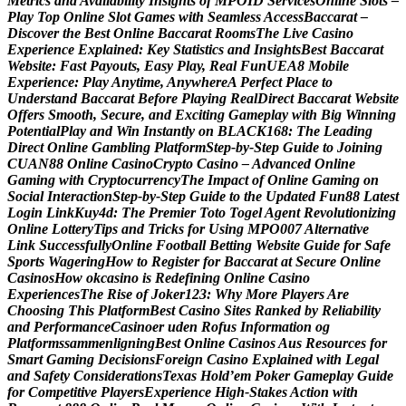
M
e
t
r
i
c
s
a
n
d
A
v
a
i
l
a
b
i
l
i
t
y
I
n
s
i
g
h
t
s
o
f
M
P
O
I
D
S
e
r
v
i
c
e
s
O
n
l
i
n
e
S
l
o
t
s
–
P
l
a
y
T
o
p
O
n
l
i
n
e
S
l
o
t
G
a
m
e
s
w
i
t
h
S
e
a
m
l
e
s
s
A
c
c
e
s
s
B
a
c
c
a
r
a
t
–
D
i
s
c
o
v
e
r
t
h
e
B
e
s
t
O
n
l
i
n
e
B
a
c
c
a
r
a
t
R
o
o
m
s
T
h
e
L
i
v
e
C
a
s
i
n
o
E
x
p
e
r
i
e
n
c
e
E
x
p
l
a
i
n
e
d
:
K
e
y
S
t
a
t
i
s
t
i
c
s
a
n
d
I
n
s
i
g
h
t
s
B
e
s
t
B
a
c
c
a
r
a
t
W
e
b
s
i
t
e
:
F
a
s
t
P
a
y
o
u
t
s
,
E
a
s
y
P
l
a
y
,
R
e
a
l
F
u
n
U
E
A
8
M
o
b
i
l
e
E
x
p
e
r
i
e
n
c
e
:
P
l
a
y
A
n
y
t
i
m
e
,
A
n
y
w
h
e
r
e
A
P
e
r
f
e
c
t
P
l
a
c
e
t
o
U
n
d
e
r
s
t
a
n
d
B
a
c
c
a
r
a
t
B
e
f
o
r
e
P
l
a
y
i
n
g
R
e
a
l
D
i
r
e
c
t
B
a
c
c
a
r
a
t
W
e
b
s
i
t
e
O
f
f
e
r
s
S
m
o
o
t
h
,
S
e
c
u
r
e
,
a
n
d
E
x
c
i
t
i
n
g
G
a
m
e
p
l
a
y
w
i
t
h
B
i
g
W
i
n
n
i
n
g
P
o
t
e
n
t
i
a
l
P
l
a
y
a
n
d
W
i
n
I
n
s
t
a
n
t
l
y
o
n
B
L
A
C
K
1
6
8
:
T
h
e
L
e
a
d
i
n
g
D
i
r
e
c
t
O
n
l
i
n
e
G
a
m
b
l
i
n
g
P
l
a
t
f
o
r
m
S
t
e
p
-
b
y
-
S
t
e
p
G
u
i
d
e
t
o
J
o
i
n
i
n
g
C
U
A
N
8
8
O
n
l
i
n
e
C
a
s
i
n
o
C
r
y
p
t
o
C
a
s
i
n
o
–
A
d
v
a
n
c
e
d
O
n
l
i
n
e
G
a
m
i
n
g
w
i
t
h
C
r
y
p
t
o
c
u
r
r
e
n
c
y
T
h
e
I
m
p
a
c
t
o
f
O
n
l
i
n
e
G
a
m
i
n
g
o
n
S
o
c
i
a
l
I
n
t
e
r
a
c
t
i
o
n
S
t
e
p
-
b
y
-
S
t
e
p
G
u
i
d
e
t
o
t
h
e
U
p
d
a
t
e
d
F
u
n
8
8
L
a
t
e
s
t
L
o
g
i
n
L
i
n
k
K
u
y
4
d
:
T
h
e
P
r
e
m
i
e
r
T
o
t
o
T
o
g
e
l
A
g
e
n
t
R
e
v
o
l
u
t
i
o
n
i
z
i
n
g
O
n
l
i
n
e
L
o
t
t
e
r
y
T
i
p
s
a
n
d
T
r
i
c
k
s
f
o
r
U
s
i
n
g
M
P
O
0
0
7
A
l
t
e
r
n
a
t
i
v
e
L
i
n
k
S
u
c
c
e
s
s
f
u
l
l
y
O
n
l
i
n
e
F
o
o
t
b
a
l
l
B
e
t
t
i
n
g
W
e
b
s
i
t
e
G
u
i
d
e
f
o
r
S
a
f
e
S
p
o
r
t
s
W
a
g
e
r
i
n
g
H
o
w
t
o
R
e
g
i
s
t
e
r
f
o
r
B
a
c
c
a
r
a
t
a
t
S
e
c
u
r
e
O
n
l
i
n
e
C
a
s
i
n
o
s
H
o
w
o
k
c
a
s
i
n
o
i
s
R
e
d
e
f
i
n
i
n
g
O
n
l
i
n
e
C
a
s
i
n
o
E
x
p
e
r
i
e
n
c
e
s
T
h
e
R
i
s
e
o
f
J
o
k
e
r
1
2
3
:
W
h
y
M
o
r
e
P
l
a
y
e
r
s
A
r
e
C
h
o
o
s
i
n
g
T
h
i
s
P
l
a
t
f
o
r
m
B
e
s
t
C
a
s
i
n
o
S
i
t
e
s
R
a
n
k
e
d
b
y
R
e
l
i
a
b
i
l
i
t
y
a
n
d
P
e
r
f
o
r
m
a
n
c
e
C
a
s
i
n
o
e
r
u
d
e
n
R
o
f
u
s
I
n
f
o
r
m
a
t
i
o
n
o
g
P
l
a
t
f
o
r
m
s
s
a
m
m
e
n
l
i
g
n
i
n
g
B
e
s
t
O
n
l
i
n
e
C
a
s
i
n
o
s
A
u
s
R
e
s
o
u
r
c
e
s
f
o
r
S
m
a
r
t
G
a
m
i
n
g
D
e
c
i
s
i
o
n
s
F
o
r
e
i
g
n
C
a
s
i
n
o
E
x
p
l
a
i
n
e
d
w
i
t
h
L
e
g
a
l
a
n
d
S
a
f
e
t
y
C
o
n
s
i
d
e
r
a
t
i
o
n
s
T
e
x
a
s
H
o
l
d
’
e
m
P
o
k
e
r
G
a
m
e
p
l
a
y
G
u
i
d
e
f
o
r
C
o
m
p
e
t
i
t
i
v
e
P
l
a
y
e
r
s
E
x
p
e
r
i
e
n
c
e
H
i
g
h
-
S
t
a
k
e
s
A
c
t
i
o
n
w
i
t
h